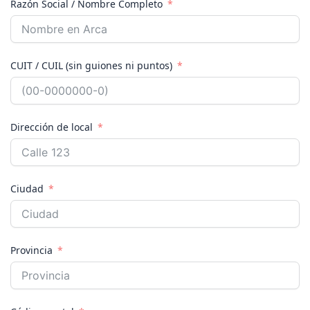
Razón Social / Nombre Completo
i
t
e
d
CUIT / CUIL (sin guiones ni puntos)
S
t
a
t
Dirección de local
e
s
+
1
Ciudad
Provincia