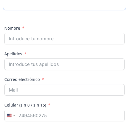
Nombre
Apellidos
Correo electrónico
Celular (sin 0 / sin 15)
U
n