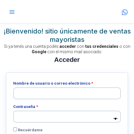
Ir
al
contenido
¡Bienvenido! sitio únicamente de ventas
mayoristas
Si ya tenés una cuenta podés
acceder
con
tus credenciales
o con
Google
con el mismo mail asociado.
Obligatorio
Obligatorio
Acceder
Nombre de usuario o correo electrónico
*
Contraseña
*
Recuérdame